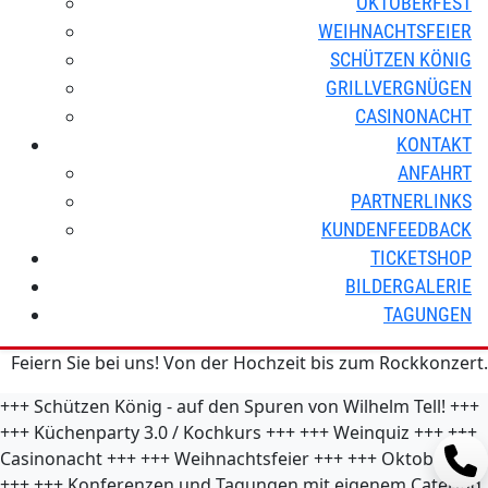
OKTOBERFEST
WEIHNACHTSFEIER
SCHÜTZEN KÖNIG
GRILLVERGNÜGEN
CASINONACHT
KONTAKT
ANFAHRT
PARTNERLINKS
KUNDENFEEDBACK
TICKETSHOP
BILDERGALERIE
TAGUNGEN
Feiern Sie bei uns! Von der Hochzeit bis zum Rockkonzert.
+++
Schützen König - auf den Spuren von Wilhelm Tell!
+++
+++
Küchenparty 3.0 / Kochkurs
+++
+++
Weinquiz
+++
+++
Casinonacht
+++
+++
Weihnachtsfeier
+++
+++
Oktoberfest
+++
+++
Konferenzen und Tagungen mit eigenem Catering