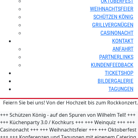
OKTOBERFEST
WEIHNACHTSFEIER
SCHÜTZEN KÖNIG
GRILLVERGNÜGEN
CASINONACHT
KONTAKT
ANFAHRT
PARTNERLINKS
KUNDENFEEDBACK
TICKETSHOP
BILDERGALERIE
TAGUNGEN
Feiern Sie bei uns! Von der Hochzeit bis zum Rockkonzert.
+++
Schützen König - auf den Spuren von Wilhelm Tell!
+++
+++
Küchenparty 3.0 / Kochkurs
+++
+++
Weinquiz
+++
+++
Casinonacht
+++
+++
Weihnachtsfeier
+++
+++
Oktoberfest
+++
+++
Konferenzen und Tagungen mit eigenem Catering