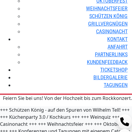
OKTOBERFEST
WEIHNACHTSFEIER
SCHÜTZEN KÖNIG
GRILLVERGNÜGEN
CASINONACHT
KONTAKT
ANFAHRT
PARTNERLINKS
KUNDENFEEDBACK
TICKETSHOP
BILDERGALERIE
TAGUNGEN
Feiern Sie bei uns! Von der Hochzeit bis zum Rockkonzert.
+++
Schützen König - auf den Spuren von Wilhelm Tell!
+++
+++
Küchenparty 3.0 / Kochkurs
+++
+++
Weinquiz
+++
+++
Casinonacht
+++
+++
Weihnachtsfeier
+++
+++
Oktoberfest
+++
+++
Konferenzen und Tagungen mit eigenem Catering